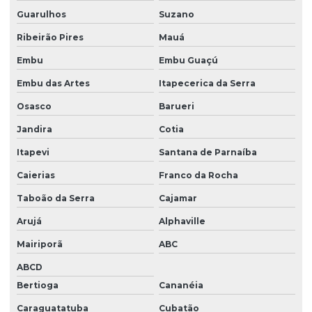
Guarulhos
Suzano
Topografia rural
Ribeirão Pires
Mauá
Topografia de terreno
Embu
Embu Guaçú
Topografia de terreno irregular
Embu das Artes
Itapecerica da Serra
Topografia de terreno quanto custa
Osasco
Barueri
Topografia de terreno valor
Jandira
Cotia
Topografia urbana
Itapevi
Santana de Parnaíba
Topografo agrimensor
Caierias
Franco da Rocha
Topografo preço
Taboão da Serra
Cajamar
Arujá
Alphaville
Topógrafo valor
Mairiporã
ABC
Valor georreferenciamento hectare
ABCD
Valor serviço de topografia
Bertioga
Cananéia
Valor de topografia
Caraguatatuba
Cubatão