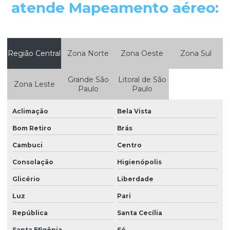
Levantamento arquitetonico preço
atende Mapeamento aéreo:
Levantamento de dados para projeto arquitetonico
Levantamento georreferenciado
Região Central
Zona Norte
Zona Oeste
Zona Sul
Levantamento georreferenciado rural
Levantamento georreferenciado urbano
Grande São
Litoral de São
Zona Leste
Paulo
Paulo
Levantamento planialtimétrico cadastral
Aclimação
Bela Vista
Levantamento planialtimétrico custo
Bom Retiro
Brás
Levantamento planialtimétrico do terreno
Cambuci
Centro
Levantamento planialtimétrico georreferenciado
Consolação
Higienópolis
Levantamento planialtimétrico preço
Glicério
Liberdade
Levantamento planialtimétrico quanto custa
Luz
Pari
Levantamento planialtimétrico e topográfico
República
Santa Cecília
Levantamento planimétrico usucapião
Santa Efigênia
Sé