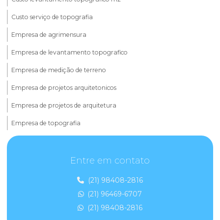
Custo serviço de topografia
Empresa de agrimensura
Empresa de levantamento topografico
Empresa de medição de terreno
Empresa de projetos arquitetonicos
Empresa de projetos de arquitetura
Empresa de topografia
Empresa de topografia e agrimensura
Entre em contato
Empresa de topografia e georreferenciamento
Empresas de georreferenciamento de imóveis rurais
(21) 98408-2816
(21) 96469-6707
Empresas de topografia rio de janeiro
(21) 98408-2816
Equipe de topografia