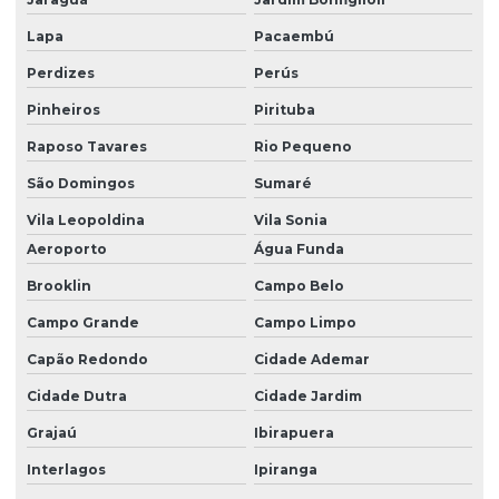
Medição de area rural
Lapa
Pacaembú
Medição de area por satelite
Perdizes
Perús
Medição de lote
Pinheiros
Pirituba
Medição de lote urbano
Raposo Tavares
Rio Pequeno
Medição de terreno rural
São Domingos
Sumaré
Medição de terreno topografia
Vila Leopoldina
Vila Sonia
Orçamento equipe de topografia
Aeroporto
Água Funda
Brooklin
Campo Belo
Orçamento de georreferenciamento
Campo Grande
Campo Limpo
Orçamento de planta baixa
Capão Redondo
Cidade Ademar
Orçamento de projeto arquitetonico
Cidade Dutra
Cidade Jardim
Orçamento topografia
Grajaú
Ibirapuera
Orçamento topografia de terreno
Interlagos
Ipiranga
Planta baixa de casas preço