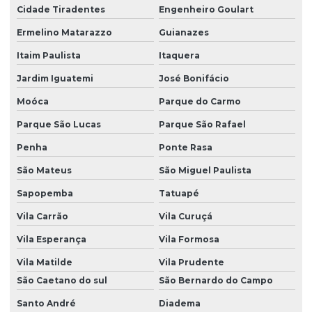
Serviço de topografia valor
Cidade Tiradentes
Engenheiro Goulart
Serviço topografico
Ermelino Matarazzo
Guianazes
Itaim Paulista
Itaquera
Serviços de agrimensura
Jardim Iguatemi
José Bonifácio
Serviços de georreferenciação
Moóca
Parque do Carmo
Serviços de georreferenciamento
Parque São Lucas
Parque São Rafael
Serviços de topografia com drone
Penha
Ponte Rasa
Serviços de topografia preços
São Mateus
São Miguel Paulista
Serviços de topografia rio de janeiro
Sapopemba
Tatuapé
Serviços topográficos para pavimentação
Vila Carrão
Vila Curuçá
Serviços topograficos preços
Vila Esperança
Vila Formosa
Topografia com drone
Vila Matilde
Vila Prudente
São Caetano do sul
São Bernardo do Campo
Topografia quanto custa
Santo André
Diadema
Topografia rio de janeiro