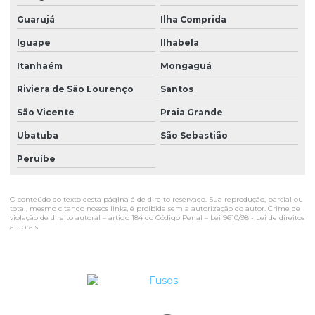
Valor de topografia de terreno
Guarujá
Ilha Comprida
Valor de uma equipe de topografia
Iguape
Ilhabela
Itanhaém
Mongaguá
Riviera de São Lourenço
Santos
São Vicente
Praia Grande
Ubatuba
São Sebastião
Peruíbe
O conteúdo do texto desta página é de direito reservado. Sua reprodução, parcial ou
total, mesmo citando nossos links, é proibida sem a autorização do autor. Crime de
violação de direito autoral – artigo 184 do Código Penal –
Lei 9610/98 - Lei de direitos
autorais
.