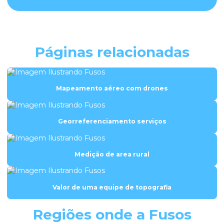
Escritorio de topografia
Georreferenciamento de imóveis rurais e urbanos
Georreferenciamento incra drone
Páginas relacionadas
Georreferenciamento preço
Georreferenciamento preço por hectare
Mapeamento aéreo com drones
Georreferenciamento serviços
Georreferenciamento topografia
Georreferenciamento serviços
Georreferenciamento urbano com drone
Georreferenciamento urbano e rural
Medição de area rural
Levantamento de area
Valor de uma equipe de topografia
Levantamento de área construída
Levantamento arquitetônico
Regiões onde a Fusos