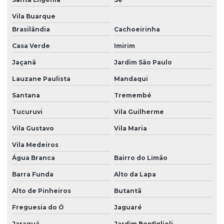
Levantamento topografico engenharia civil
Vila Buarque
Levantamento topografico geografico
Brasilândia
Cachoeirinha
Casa Verde
Imirim
Levantamento topográfico georreferenciado preços
Jaçanã
Jardim São Paulo
Levantamento topografico de lotes urbanos
Lauzane Paulista
Mandaqui
Levantamento topográfico planimétrico cadastral
Santana
Tremembé
Levantamento topográfico preço
Tucuruvi
Vila Guilherme
Levantamento topográfico projeto arquitetura
Vila Gustavo
Vila Maria
Levantamento topografico quanto custa
Vila Medeiros
Levantamento topografico para usucapião
Água Branca
Bairro do Limão
Mapeamento aéreo
Barra Funda
Alto da Lapa
Alto de Pinheiros
Butantã
Mapeamento aéreo com drones
Freguesia do Ó
Jaguaré
Medição de area com drone
Jaraguá
Jardim Bonfiglioli