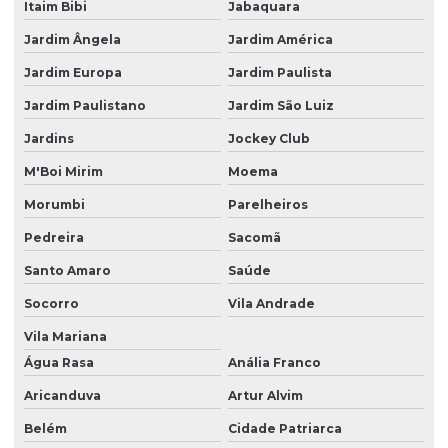
Itaim Bibi
Jabaquara
Preço serviço topografia
Jardim Ângela
Jardim América
Preço topografia terreno
Jardim Europa
Jardim Paulista
Projetos de loteamentos
Jardim Paulistano
Jardim São Luiz
Projetos de loteamentos rurais
Jardins
Jockey Club
Projetos de loteamentos urbanos
M'Boi Mirim
Moema
Morumbi
Parelheiros
Quanto custa serviço de topografia
Pedreira
Sacomã
Serviço de escaneamento 3d
Santo Amaro
Saúde
Serviço de levantamento
Socorro
Vila Andrade
Serviço de levantamento planialtimétrico
Vila Mariana
Serviço de medição
Água Rasa
Anália Franco
Serviço de topografia
Aricanduva
Artur Alvim
Serviço de topografia quanto custa
Belém
Cidade Patriarca