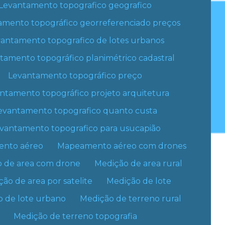
Levantamento topografico geografico
Georreferenciamento preço por hectare
amento topográfico georreferenciado preços
Georreferenciamento serviços
smo!
antamento topografico de lotes urbanos
Georreferenciamento topografia
tamento topográfico planimétrico cadastral
ar um orçamento
Georreferenciamento urbano com drone
Levantamento topográfico preço
ntamento topográfico projeto arquitetura
Georreferenciamento urbano e rural
evantamento topografico quanto custa
Levantamento de area
vantamento topografico para usucapião
Levantamento de área construída
nto aéreo
Mapeamento aéreo com drones
Levantamento arquitetônico
 de area com drone
Medição de area rural
Levantamento arquitetonico preço
ão de area por satelite
Medição de lote
 de lote urbano
Medição de terreno rural
Levantamento de dados para projeto
arquitetonico
Medição de terreno topografia