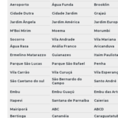
Aeroporto
Água Funda
Brooklin
Cidade Dutra
Cidade Jardim
Grajaú
Jardim Ângela
Jardim América
Jardim Europ
M'Boi Mirim
Moema
Morumbi
Socorro
Vila Andrade
Vila Mariana
Água Rasa
Anália Franco
Aricanduva
Ermelino Matarazzo
Guianazes
Itaim Paulist
Parque São Lucas
Parque São Rafael
Penha
Vila Carrão
Vila Curuçá
Vila Esperan
São Bernardo do
São Caetano do sul
Santo André
Campo
Embu
Embu Guaçú
Embu das Art
Itapevi
Santana de Parnaíba
Caierias
Mairiporã
ABC
ABCD
Bertioga
Cananéia
Caraguatatu