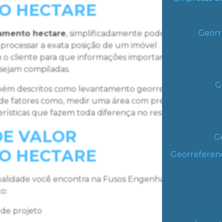
O HECTARE
Georr
iamento hectare
, simplificadamente podemos falar que
 processar a exata posição de um imóvel . Colocando de
m o cliente para que informações importantes não faltem
sejam compiladas.
G
ém descritos como levantamento georreferenciado,
e fatores como, medir uma área com precisão e
terísticas que fazem toda diferença no resultado final.
DE VALOR
G
O HECTARE
Georreferen
alidade você encontra na Fusos Engenharia e
xo:
 de projeto