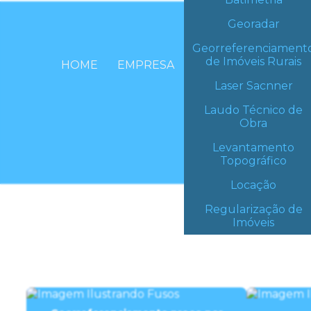
Georadar
Georreferenciament
E
de Imóveis Rurais
HOME
EMPRESA
Clique no 
Laser Sacnner
Laudo Técnico de
Obra
Levantamento
Topográfico
Locação
Regularização de
Imóveis