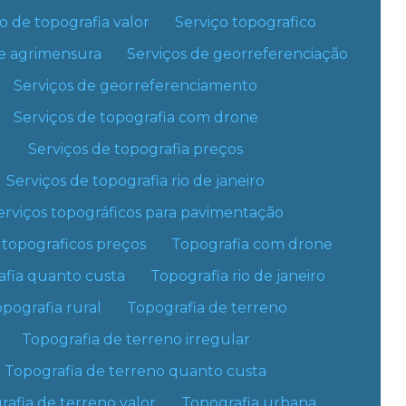
Levantamento planimétrico usucapião
impo
Capão Redondo
Cidade Ademar
o de topografia valor
Serviço topografico
Levantamento topografico engenharia civil
Itaim Bibi
Jabaquara
de agrimensura
Serviços de georreferenciação
ão Luiz
Jardins
Jockey Club
Levantamento topografico geografico
Serviços de georreferenciamento
Santo Amaro
Saúde
Levantamento topográfico georreferenciado
Serviços de topografia com drone
preços
Serviços de topografia preços
atriarca
Cidade Tiradentes
Engenheiro Goulart
Levantamento topografico de lotes urbanos
Serviços de topografia rio de janeiro
ifácio
Moóca
Parque do Carmo
Levantamento topográfico planimétrico
erviços topográficos para pavimentação
el Paulista
Sapopemba
Tatuapé
cadastral
 topograficos preços
Topografia com drone
dente
Levantamento topográfico preço
afia quanto custa
Topografia rio de janeiro
Ribeirão Pires
Mauá
Levantamento topográfico projeto arquitetura
pografia rural
Topografia de terreno
Jandira
Cotia
Levantamento topografico quanto custa
Topografia de terreno irregular
Arujá
Alphaville
Topografia de terreno quanto custa
Levantamento topografico para usucapião
prida
Iguape
Ilhabela
afia de terreno valor
Topografia urbana