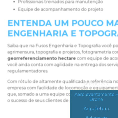
profissionais treinados para manutenção
equipe de acompanhamento do projeto
ENTENDA UM POUCO MA
ENGENHARIA E TOPOGR
Saiba que na Fusos Engenharia e Topografia você po
agrimensura, topografia e projetos, fotogrametria c
georreferenciamento hectare
com equipe de acom
você ainda conta com agilidade na entrega dos serviço
regulamentadores.
Com rótulo de altamente qualificada e referência no
SERVIÇOS
empresa com facilidade de locomoção e equipament
que, somado a uma equipe com profissionais certifi
Aerolevantamento –
Drone
o sucesso de seus clientes de ponta à ponta.
Arquitetura
Batimetria