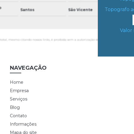
o
Topografo a
Santos
São Vicente
Praia Gr
Valor 
total, mesmo citando nossos links, é proibida sem a autorização do autor. Crime de violaçã
NAVEGAÇÃO
Home
Empresa
Serviços
Blog
Contato
Informações
Mapa do site