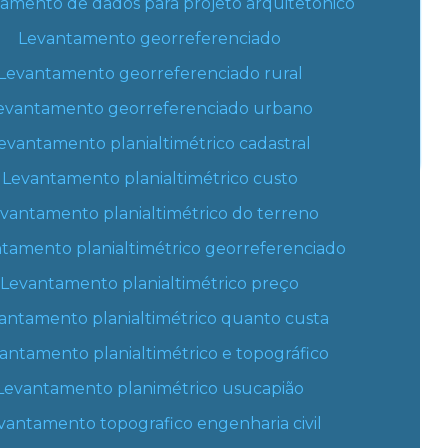
amento de dados para projeto arquitetonico
Empresa de topografia
Entre em contato
Levantamento georreferenciado
Empresa de topografia e agrimensura
Levantamento georreferenciado rural
(21) 98408-2816
Empresa de topografia e georreferenciamento
(21) 96469-6707
evantamento georreferenciado urbano
(21) 98408-2816
Empresas de georreferenciamento de imóveis
evantamento planialtimétrico cadastral
rurais
Levantamento planialtimétrico custo
Empresas de topografia rio de janeiro
vantamento planialtimétrico do terreno
Equipe de topografia
tamento planialtimétrico georreferenciado
Levantamento planialtimétrico preço
Escritorio de topografia
antamento planialtimétrico quanto custa
Georreferenciamento de imóveis rurais e
urbanos
antamento planialtimétrico e topográfico
Georreferenciamento incra drone
Levantamento planimétrico usucapião
vantamento topografico engenharia civil
Georreferenciamento preço