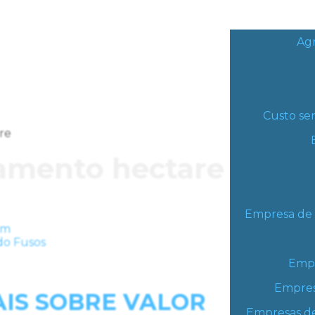
Ag
Custo ser
re
iamento hectare
Empresa de 
Empr
Empres
IS SOBRE VALOR
Empresas de 