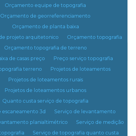
Levantamento georreferenciado
nciamento
Georreferenciamento urbano e rural
Orçamento equipe de topografia
Orçamento de georreferenciamento
Levantamento georreferenciado rural
enciamento hectare:
Orçamento de planta baixa
Levantamento georreferenciado urbano
e projeto arquitetonico
Orçamento topografia
Levantamento planialtimétrico cadastral
Orçamento topografia de terreno
Grande São Paulo
Litoral de São Paulo
Levantamento planialtimétrico custo
aixa de casas preço
Preço serviço topografia
Levantamento planialtimétrico do terreno
Consolação
Higienópolis
opografia terreno
Projetos de loteamentos
ília
Santa Efigênia
Sé
Projetos de loteamentos rurais
Levantamento planialtimétrico
georreferenciado
Projetos de loteamentos urbanos
ão Paulo
Lauzane Paulista
Mandaqui
Levantamento planialtimétrico preço
Quanto custa serviço de topografia
a
Vila Medeiros
Levantamento planialtimétrico quanto custa
e escaneamento 3d
Serviço de levantamento
Freguesia do Ó
Jaguaré
vantamento planialtimétrico
Serviço de medição
Levantamento planialtimétrico e topográfico
Pinheiros
Pirituba
topografia
Serviço de topografia quanto custa
a