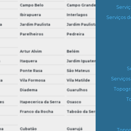
Campo Belo
Campo Grande
Campo L
Serviç
Ibirapuera
Interlagos
Ipiranga
Serviços 
a
Jardim Paulista
Jardim Paulistano
Jardim S
Parelheiros
Pedreira
Sacomã
Artur Alvim
Belém
Cidade P
a
Itaquera
Jardim Iguatemi
José Bon
S
Ponte Rasa
São Mateus
São Migu
Serviços
ça
Vila Formosa
Vila Matilde
Vila Pru
Topogr
Diadema
Guarulhos
Suzano
To
es
Itapecerica da Serra
Osasco
Barueri
Franco da Rocha
Taboão da Serra
Cajamar
ba
Cubatão
Guarujá
Ilha Com
Topogr