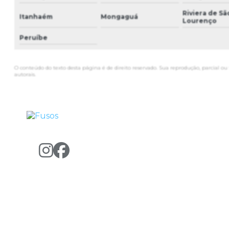
Riviera de Sã
Itanhaém
Mongaguá
Lourenço
Peruíbe
O conteúdo do texto desta página é de direito reservado. Sua reprodução, parcial ou 
autorais
.