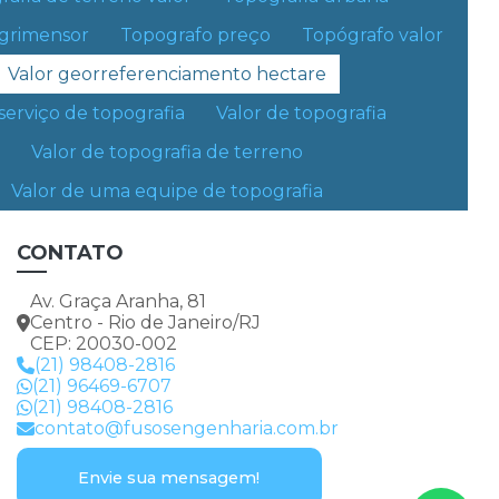
Mapeamento aéreo
grimensor
Topografo preço
Topógrafo valor
ande
Ubatuba
São Sebastião
Mapeamento aéreo com drones
Valor georreferenciamento hectare
Medição de area com drone
serviço de topografia
Valor de topografia
o de direito autoral – artigo 184 do Código Penal –
Lei 9610/98 - Lei de direitos
Medição de area rural
Valor de topografia de terreno
Valor de uma equipe de topografia
Medição de area por satelite
Medição de lote
CONTATO
Medição de lote urbano
Av. Graça Aranha, 81
Centro - Rio de Janeiro/RJ
Medição de terreno rural
CEP: 20030-002
(21) 98408-2816
Medição de terreno topografia
(21) 96469-6707
(21) 98408-2816
contato@fusosengenharia.com.br
Orçamento equipe de topografia
Orçamento de georreferenciamento
Envie sua mensagem!